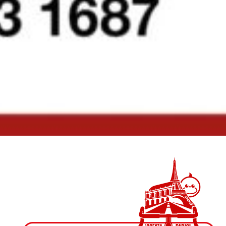
Paolo Cevoli
per Vicenza for Children
Prenota