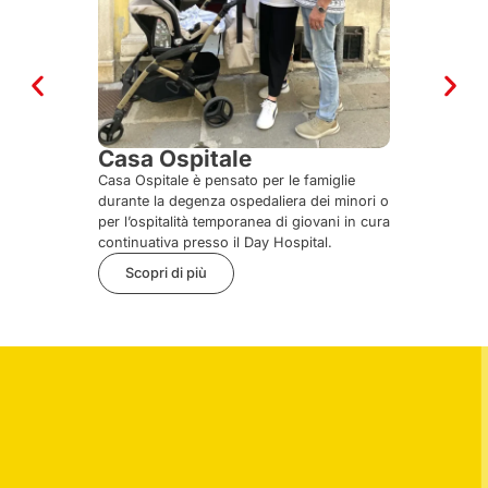
Casa Ospitale
Sportell
Casa Ospitale è pensato per le famiglie
Grazie alle p
durante la degenza ospedaliera dei minori o
Associazioni 
per l’ospitalità temporanea di giovani in cura
specializzati
continuativa presso il Day Hospital.
Scopri di
Scopri di più