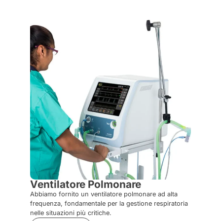
Ventilatore Polmonare
Stru
Abbiamo fornito un ventilatore polmonare ad alta
Abbiamo
frequenza, fondamentale per la gestione respiratoria
cisto-u
nelle situazioni più critiche.
fibrosco