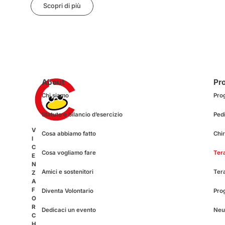
Scopri di più
Sco
About
Pro
Chi siamo
Pro
Statuto e bilancio d’esercizio
Pedi
V
Cosa abbiamo fatto
Chir
I
C
Cosa vogliamo fare
Tera
E
N
Amici e sostenitori
Ter
Z
A
F
Diventa Volontario
Pro
O
R
Dedicaci un evento
Neur
C
H