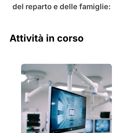
del reparto e delle famiglie:
Attività in corso
Reali
Room”
Stiamo r
stanza pr
insieme a
chirurgic
Scopr