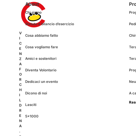
About
Pro
Chi siamo
Pro
Statuto e bilancio d’esercizio
Pedi
V
Cosa abbiamo fatto
Chir
I
C
Cosa vogliamo fare
Tera
E
N
Amici e sostenitori
Ter
Z
A
F
Diventa Volontario
Pro
O
R
Dedicaci un evento
Neur
C
H
Dicono di noi
A c
I
L
Ras
Lasciti
D
R
E
5×1000
N
A
.