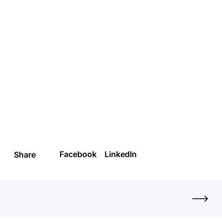
Statuto e Bilanci
Cosa abbiamo fatto
Cosa vogliamo fare
Amici e Sostenitori
Diventa volontario
Facebook
LinkedIn
Share