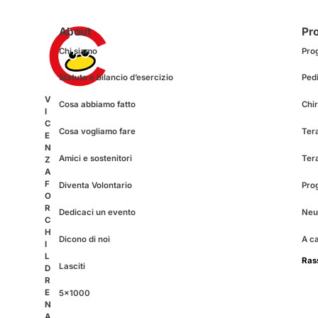
About
Pro
Chi siamo
Pro
Statuto e bilancio d’esercizio
Pedi
V
Cosa abbiamo fatto
Chir
I
C
Cosa vogliamo fare
Tera
E
N
Amici e sostenitori
Ter
Z
A
F
Diventa Volontario
Pro
O
R
Dedicaci un evento
Neur
C
H
Dicono di noi
A c
I
L
Ras
Lasciti
D
R
E
5×1000
N
A