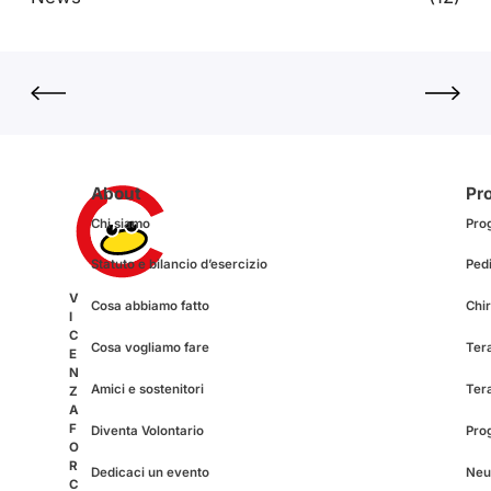
About
Pro
Chi siamo
Pro
Statuto e bilancio d’esercizio
Pedi
V
Cosa abbiamo fatto
Chir
I
C
Cosa vogliamo fare
Tera
E
N
Amici e sostenitori
Ter
Z
A
F
Diventa Volontario
Pro
O
R
Dedicaci un evento
Neur
C