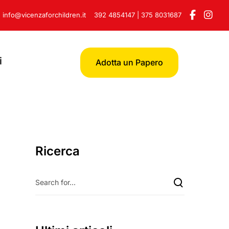
info@vicenzaforchildren.it
392 4854147
|
375 8031687
i
Adotta un Papero
Ricerca