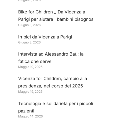
per donare un esoscopio
all’Ospedale San Bortolo
Bike for Children _ Da Vicenza a
Parigi per aiutare i bambini bisognosi
Giugno 3, 2026
di cure
In bici da Vicenza a Parigi
Giugno 3, 2026
Intervista ad Alessandro Baù: la
fatica che serve
Maggio 19, 2026
Vicenza for Children, cambio alla
presidenza, nel corso del 2025
Maggio 19, 2026
donazioni per 260 mila euro
Tecnologia e solidarietà per i piccoli
pazienti
Maggio 14, 2026