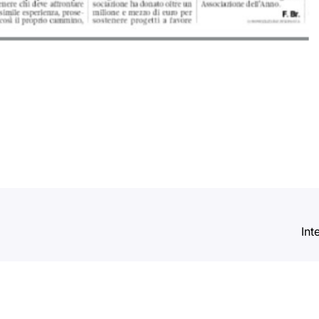
i
Int