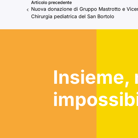
Articolo precedente
Nuova donazione di Gruppo Mastrotto e Vicen
Chirurgia pediatrica del San Bortolo
Insieme, 
impossibi