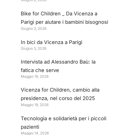
per donare un esoscopio
all’Ospedale San Bortolo
Bike for Children _ Da Vicenza a
Parigi per aiutare i bambini bisognosi
Giugno 3, 2026
di cure
In bici da Vicenza a Parigi
Giugno 3, 2026
Intervista ad Alessandro Baù: la
fatica che serve
Maggio 19, 2026
Vicenza for Children, cambio alla
presidenza, nel corso del 2025
Maggio 19, 2026
donazioni per 260 mila euro
Tecnologia e solidarietà per i piccoli
pazienti
Maggio 14, 2026