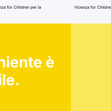
za for Children per la
Vicenza for Childre
niente è
le.