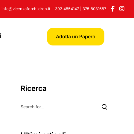
info@vicenzaforchildren.it
392 4854147
|
375 8031687
i
Adotta un Papero
Ricerca