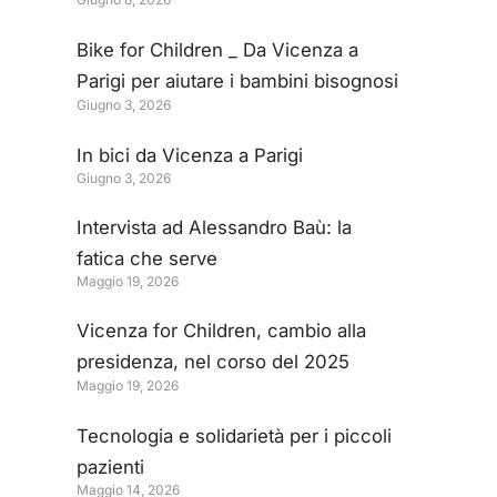
per donare un esoscopio
all’Ospedale San Bortolo
Bike for Children _ Da Vicenza a
Parigi per aiutare i bambini bisognosi
Giugno 3, 2026
di cure
In bici da Vicenza a Parigi
Giugno 3, 2026
Intervista ad Alessandro Baù: la
fatica che serve
Maggio 19, 2026
Vicenza for Children, cambio alla
presidenza, nel corso del 2025
Maggio 19, 2026
donazioni per 260 mila euro
Tecnologia e solidarietà per i piccoli
pazienti
Maggio 14, 2026