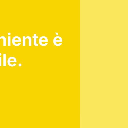
niente è
le.