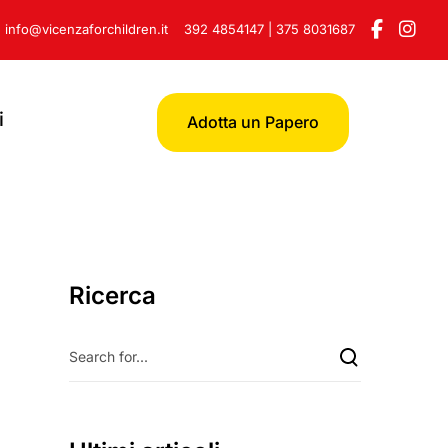
info@vicenzaforchildren.it
392 4854147
|
375 8031687
i
Adotta un Papero
Ricerca