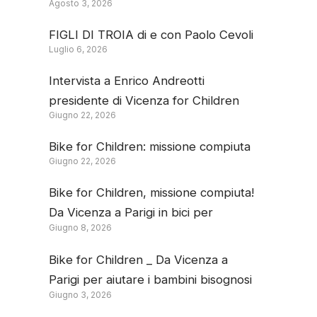
Agosto 3, 2026
FIGLI DI TROIA di e con Paolo Cevoli
Luglio 6, 2026
Intervista a Enrico Andreotti
presidente di Vicenza for Children
Giugno 22, 2026
Bike for Children: missione compiuta
Giugno 22, 2026
Bike for Children, missione compiuta!
Da Vicenza a Parigi in bici per
Giugno 8, 2026
donare un esoscopio all’Ospedale
San Bortolo
Bike for Children _ Da Vicenza a
Parigi per aiutare i bambini bisognosi
Giugno 3, 2026
di cure