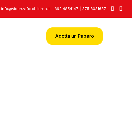
info@vicenzaforchildren.it
392 4854147
|
375 8031687
Adotta un Papero